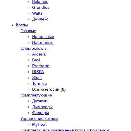
Belamos
Grundfos
Watts
Джилекс
Котлы
Газовые
Напольные
Настенные
Электрокотлы
Arderia
Baxi
Protherm
RISPA
Stout
Termica
Все категории (8)
Комплектующие
Датчики
Дымоходы
Фильтры
Управление котлом
MyHeat
Комплекты для соединения котла с бойлером