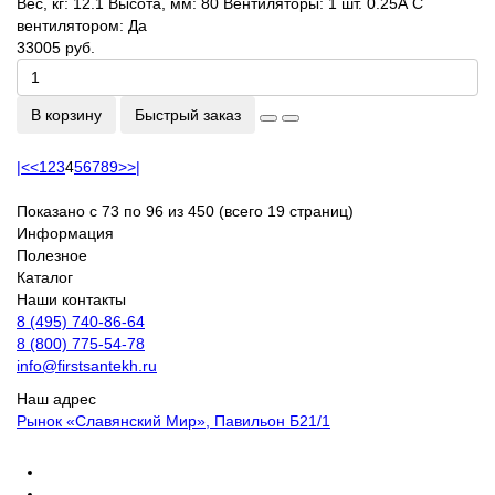
Вес, кг:
12.1
Высота, мм:
80
Вентиляторы:
1 шт. 0.25А
С
вентилятором:
Да
33005 руб.
В корзину
Быстрый заказ
|<
<
1
2
3
4
5
6
7
8
9
>
>|
Показано с 73 по 96 из 450 (всего 19 страниц)
Информация
Полезное
Каталог
Наши контакты
8 (495) 740-86-64
8 (800) 775-54-78
info@firstsantekh.ru
Наш адрес
Рынок «Славянский Мир», Павильон Б21/1