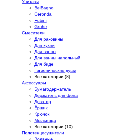
Унитазы
BelBagno
Ceronda
Fubini
Grohe
Смесители
Для раковины
Для кухни
Для ванны
Для ванны напольный
Для биде
Гигиенические души
Все категории (8)
Аксессуары
Бумагодержатель
Держатель для фена
Дозатор
Ёршик
Крючок
Мыльница
Все категории (10)
Полотенцесушители
Водяные