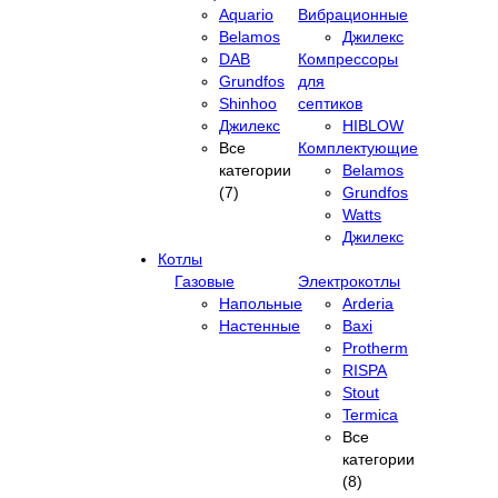
Aquario
Вибрационные
Belamos
Джилекс
DAB
Компрессоры
Grundfos
для
Shinhoo
септиков
Джилекс
HIBLOW
Все
Комплектующие
категории
Belamos
(7)
Grundfos
Watts
Джилекс
Котлы
Газовые
Электрокотлы
Напольные
Arderia
Настенные
Baxi
Protherm
RISPA
Stout
Termica
Все
категории
(8)