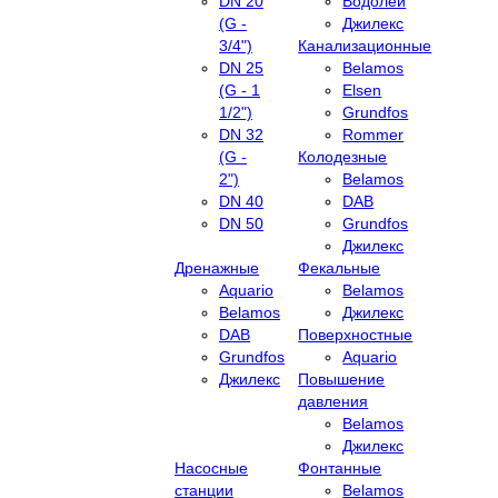
DN 20
Водолей
(G -
Джилекс
3/4")
Канализационные
DN 25
Belamos
(G - 1
Elsen
1/2")
Grundfos
DN 32
Rommer
(G -
Колодезные
2")
Belamos
DN 40
DAB
DN 50
Grundfos
Джилекс
Дренажные
Фекальные
Aquario
Belamos
Belamos
Джилекс
DAB
Поверхностные
Grundfos
Aquario
Джилекс
Повышение
давления
Belamos
Джилекс
Насосные
Фонтанные
станции
Belamos