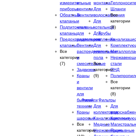
измерительные
и
монтажа
Теплоносит
приборы
вентили
Для
Шланги
Обратные
Вентили
водоснабжения
Все
клапаны
и
Для
категории
Подпиточные
клапаны
котельной
(8)
клапаны
для
Для
Трубы
Предохранительные
радиаторов
отопления
Канализаци
клапаны
Вентили
Для
Комплектую
Все
распределительные
теплого
Металлопла
категории
и
пола
Нержавеющ
(7)
смесительные
Все
стали
Задвижки
категории
ПНД
Краны
(9)
Полипропил
и
Все
вентили
категории
для
(8)
бытовой
Фитинги
Фильтры
техники
Для
Для
Краны
коллекторов
водоснабже
шаровые
Канализационные
Комплектую
Все
Медные
Магистраль
категории
Нержавеющие
Промывные