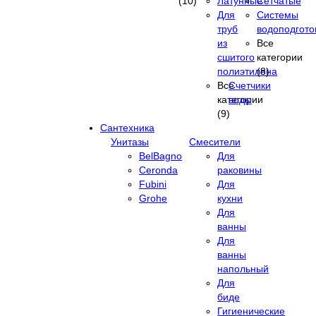
(10)
Латунные
Сетчатые
Для
Системы
труб
водоподгото
из
Все
сшитого
категории
полиэтилена
(8)
Все
Счетчики
категории
воды
(9)
Сантехника
Унитазы
Смесители
BelBagno
Для
Ceronda
раковины
Fubini
Для
Grohe
кухни
Для
ванны
Для
ванны
напольный
Для
биде
Гигиенические