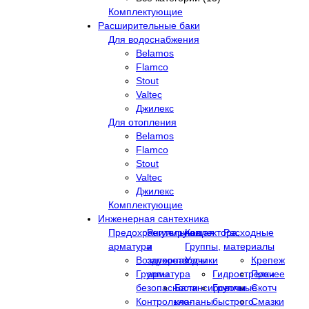
Комплектующие
Расширительные баки
Для водоснабжения
Belamos
Flamco
Stout
Valtec
Джилекс
Для отопления
Belamos
Flamco
Stout
Valtec
Джилекс
Комплектующие
Инженерная сантехника
Предохранительная
Регулирующая
Коллектора,
Расходные
арматура
и
Группы,
материалы
Воздухоотводчики
запорная
Узлы
Крепеж
Группы
арматура
Гидрострелки
Прочее
безопасности
Балансировочные
Группы
Скотч
Контрольно-
клапаны
быстрого
Смазки