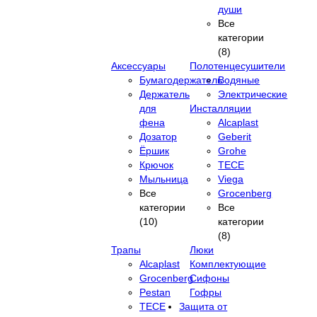
души
Все
категории
(8)
Аксессуары
Полотенцесушители
Бумагодержатель
Водяные
Держатель
Электрические
для
Инсталляции
фена
Alcaplast
Дозатор
Geberit
Ёршик
Grohe
Крючок
TECE
Мыльница
Viega
Все
Grocenberg
категории
Все
(10)
категории
(8)
Трапы
Люки
Alcaplast
Комплектующие
Grocenberg
Сифоны
Pestan
Гофры
TECE
Защита от