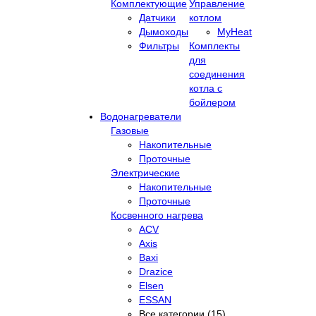
Комплектующие
Управление
Датчики
котлом
Дымоходы
MyHeat
Фильтры
Комплекты
для
соединения
котла с
бойлером
Водонагреватели
Газовые
Накопительные
Проточные
Электрические
Накопительные
Проточные
Косвенного нагрева
ACV
Axis
Baxi
Drazice
Elsen
ESSAN
Все категории (15)