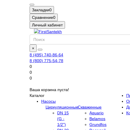
Закладки
0
Сравнение
0
Личный кабинет
×
8 (495) 740-86-64
8 (800) 775-54-78
0
0
0
Ваша корзина пуста!
Каталог
П
Насосы
О
Циркуляционные
Скважинные
Д
DN 15
Aquario
К
(G -
Belamos
1/2")
Grundfos