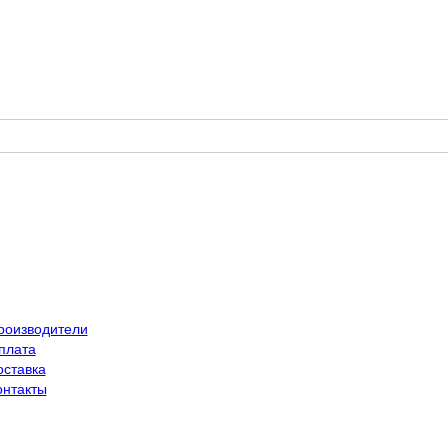
роизводители
плата
оставка
онтакты