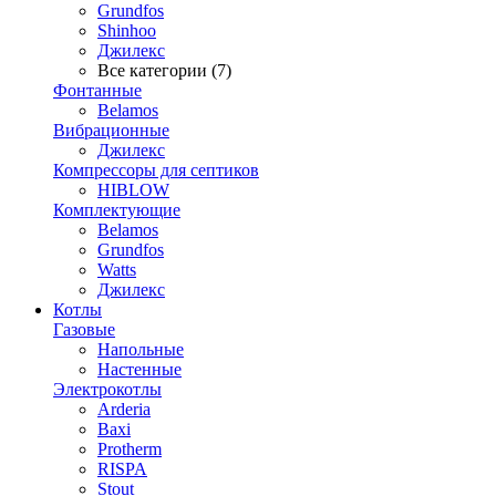
Grundfos
Shinhoo
Джилекс
Все категории (7)
Фонтанные
Belamos
Вибрационные
Джилекс
Компрессоры для септиков
HIBLOW
Комплектующие
Belamos
Grundfos
Watts
Джилекс
Котлы
Газовые
Напольные
Настенные
Электрокотлы
Arderia
Baxi
Protherm
RISPA
Stout