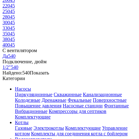
200
45
220
45
250
45
280
45
300
45
330
45
350
45
380
45
400
45
С вентилятором
Да
540
Подключение, дюйм
1/2"
540
Найдено:
540
Показать
Категории
Насосы
Циркуляционные
Скважинные
Канализационные
Колодезные
Дренажные
Фекальные
Поверхностные
Повышение давления
Насосные станции
Фонтанные
Вибрационные
Компрессоры для септиков
Комплектующие
Котлы
Газовые
Электрокотлы
Комплектующие
Управление
котлом
Комплекты для соединения котла с бойлером