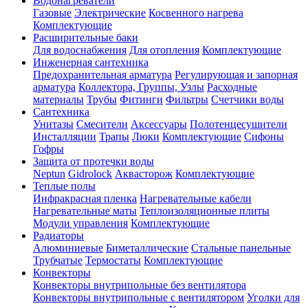
Водонагреватели
Газовые
Электрические
Косвенного нагрева
Комплектующие
Расширительные баки
Для водоснабжения
Для отопления
Комплектующие
Инженерная сантехника
Предохранительная арматура
Регулирующая и запорная
арматура
Коллектора, Группы, Узлы
Расходные
материалы
Трубы
Фитинги
Фильтры
Счетчики воды
Сантехника
Унитазы
Смесители
Аксессуары
Полотенцесушители
Инсталляции
Трапы
Люки
Комплектующие
Сифоны
Гофры
Защита от протечки воды
Neptun
Gidrolock
Аквасторож
Комплектующие
Теплые полы
Инфракрасная пленка
Нагревательные кабели
Нагревательные маты
Теплоизоляционные плиты
Модули управления
Комплектующие
Радиаторы
Алюминиевые
Биметаллические
Стальные панельные
Трубчатые
Термостаты
Комплектующие
Конвекторы
Конвекторы внутрипольные без вентилятора
Конвекторы внутрипольные с вентилятором
Уголки для