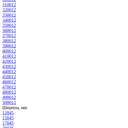
3100
12
3200
12
3300
12
3400
12
3500
12
3600
12
3700
12
3800
12
3900
12
4000
12
4100
12
4200
12
4300
12
4400
12
4500
12
4600
12
4700
12
4800
12
4900
12
5000
12
Ширина, мм
120
45
150
45
170
45