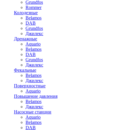
Grundfos
Rommer
Колодезные
Belamos
DAB
Grundfos
Джилекс
Дренажные
Aquario
Belamos
DAB
Grundfos
Джилекс
Фекальные
Belamos
Джилекс
Поверхностные
Aquario
Повышение давления
Belamos
Джилекс
Насосные станции
Aquario
Belamos
DAB