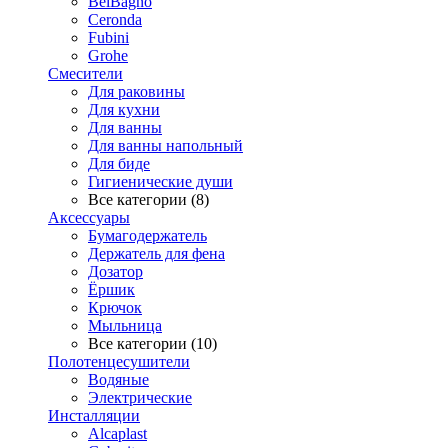
BelBagno
Ceronda
Fubini
Grohe
Смесители
Для раковины
Для кухни
Для ванны
Для ванны напольный
Для биде
Гигиенические души
Все категории (8)
Аксессуары
Бумагодержатель
Держатель для фена
Дозатор
Ёршик
Крючок
Мыльница
Все категории (10)
Полотенцесушители
Водяные
Электрические
Инсталляции
Alcaplast