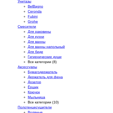
Унитазы
BelBagno
Ceronda
Fubini
Grohe
Смесители
Для раковины
Для кухни
Для ванны
Для ванны напольный
Для биде
Гигиенические души
Все категории (8)
Аксессуары
Бумагодержатель
Держатель для фена
Дозатор
Ёршик
Крючок
Мыльница
Все категории (10)
Полотенцесушители
Водяные