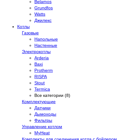
Belamos
Grundfos
Watts
Джилекс
Котлы
Газовые
Напольные
Настенные
Электрокотлы
Arderia
Baxi
Protherm
RISPA
Stout
Termica
Все категории (8)
Комплектующие
Датчики
Дымоходы
Фильтры
Управление котлом
MyHeat
Комплекты для соединения котла с бойлером