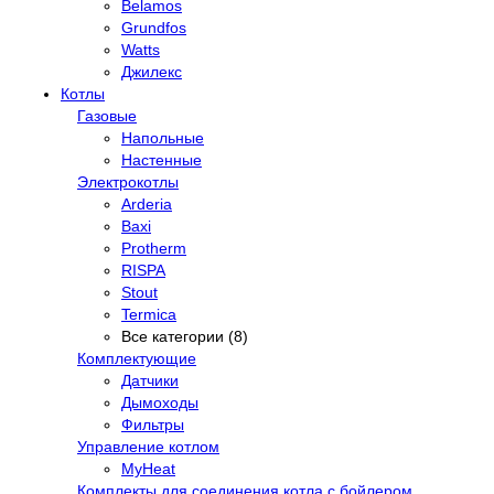
Belamos
Grundfos
Watts
Джилекс
Котлы
Газовые
Напольные
Настенные
Электрокотлы
Arderia
Baxi
Protherm
RISPA
Stout
Termica
Все категории (8)
Комплектующие
Датчики
Дымоходы
Фильтры
Управление котлом
MyHeat
Комплекты для соединения котла с бойлером