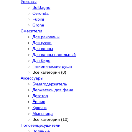
Унитазы
BelBagno
Ceronda
Fubini
Grohe
Смесители
Для раковины
Для кухни
Для ванны
Для ванны напольный
Для биде
Гигиенические души
Все категории (8)
Аксессуары
Бумагодержатель
Держатель для фена
Дозатор
Ёршик
Крючок
Мыльница
Все категории (10)
Полотенцесушители
Водяные