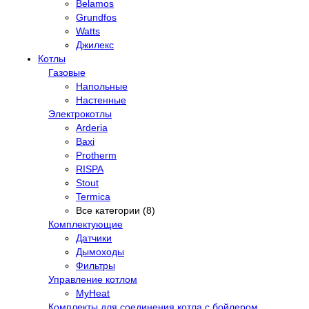
Belamos
Grundfos
Watts
Джилекс
Котлы
Газовые
Напольные
Настенные
Электрокотлы
Arderia
Baxi
Protherm
RISPA
Stout
Termica
Все категории (8)
Комплектующие
Датчики
Дымоходы
Фильтры
Управление котлом
MyHeat
Комплекты для соединения котла с бойлером