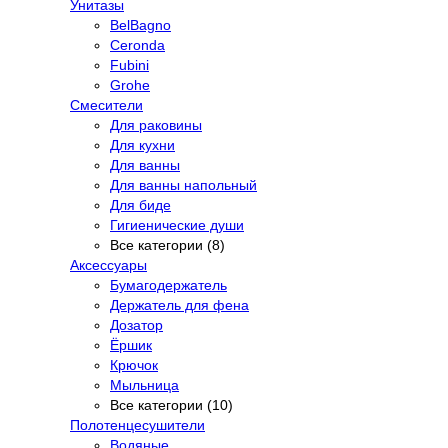
Унитазы
BelBagno
Ceronda
Fubini
Grohe
Смесители
Для раковины
Для кухни
Для ванны
Для ванны напольный
Для биде
Гигиенические души
Все категории (8)
Аксессуары
Бумагодержатель
Держатель для фена
Дозатор
Ёршик
Крючок
Мыльница
Все категории (10)
Полотенцесушители
Водяные