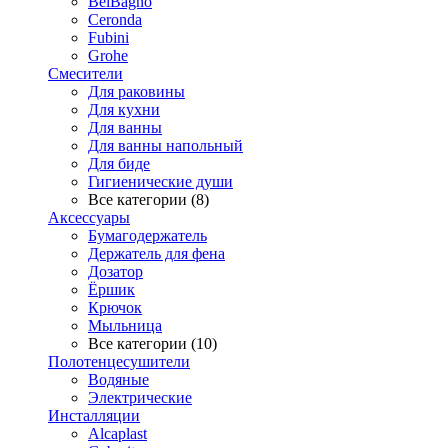
BelBagno
Ceronda
Fubini
Grohe
Смесители
Для раковины
Для кухни
Для ванны
Для ванны напольный
Для биде
Гигиенические души
Все категории (8)
Аксессуары
Бумагодержатель
Держатель для фена
Дозатор
Ёршик
Крючок
Мыльница
Все категории (10)
Полотенцесушители
Водяные
Электрические
Инсталляции
Alcaplast