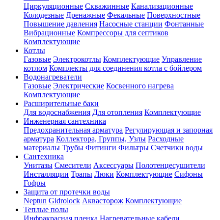
Циркуляционные
Скважинные
Канализационные
Колодезные
Дренажные
Фекальные
Поверхностные
Повышение давления
Насосные станции
Фонтанные
Вибрационные
Компрессоры для септиков
Комплектующие
Котлы
Газовые
Электрокотлы
Комплектующие
Управление
котлом
Комплекты для соединения котла с бойлером
Водонагреватели
Газовые
Электрические
Косвенного нагрева
Комплектующие
Расширительные баки
Для водоснабжения
Для отопления
Комплектующие
Инженерная сантехника
Предохранительная арматура
Регулирующая и запорная
арматура
Коллектора, Группы, Узлы
Расходные
материалы
Трубы
Фитинги
Фильтры
Счетчики воды
Сантехника
Унитазы
Смесители
Аксессуары
Полотенцесушители
Инсталляции
Трапы
Люки
Комплектующие
Сифоны
Гофры
Защита от протечки воды
Neptun
Gidrolock
Аквасторож
Комплектующие
Теплые полы
Инфракрасная пленка
Нагревательные кабели