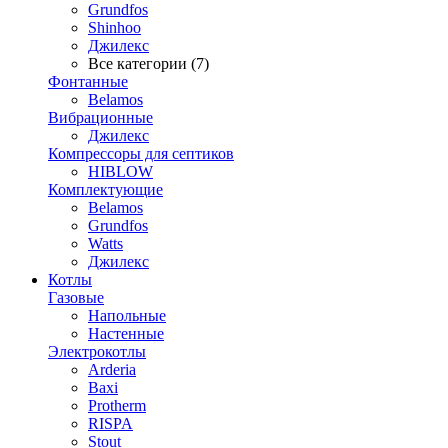
Grundfos
Shinhoo
Джилекс
Все категории (7)
Фонтанные
Belamos
Вибрационные
Джилекс
Компрессоры для септиков
HIBLOW
Комплектующие
Belamos
Grundfos
Watts
Джилекс
Котлы
Газовые
Напольные
Настенные
Электрокотлы
Arderia
Baxi
Protherm
RISPA
Stout