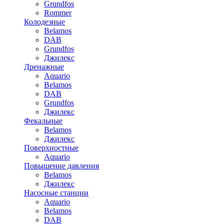
Grundfos
Rommer
Колодезные
Belamos
DAB
Grundfos
Джилекс
Дренажные
Aquario
Belamos
DAB
Grundfos
Джилекс
Фекальные
Belamos
Джилекс
Поверхностные
Aquario
Повышение давления
Belamos
Джилекс
Насосные станции
Aquario
Belamos
DAB