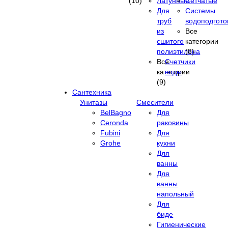
(10)
Латунные
Сетчатые
Для
Системы
труб
водоподгото
из
Все
сшитого
категории
полиэтилена
(8)
Все
Счетчики
категории
воды
(9)
Сантехника
Унитазы
Смесители
BelBagno
Для
Ceronda
раковины
Fubini
Для
Grohe
кухни
Для
ванны
Для
ванны
напольный
Для
биде
Гигиенические