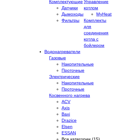
Комплектующие
Управление
Датчики
котлом
Дымоходы
MyHeat
Фильтры
Комплекты
для
соединения
котла с
бойлером
Водонагреватели
Газовые
Накопительные
Проточные
Электрические
Накопительные
Проточные
Косвенного нагрева
ACV
Axis
Baxi
Drazice
Elsen
ESSAN
Все категории (15)