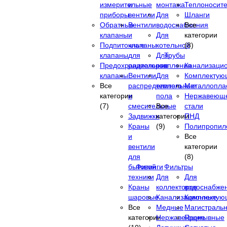
измерительные
и
монтажа
Теплоносит
приборы
вентили
Для
Шланги
Обратные
Вентили
водоснабжения
Все
клапаны
и
Для
категории
Подпиточные
клапаны
котельной
(8)
клапаны
для
Для
Трубы
Предохранительные
радиаторов
отопления
Канализаци
клапаны
Вентили
Для
Комплектую
Все
распределительные
теплого
Металлопла
категории
и
пола
Нержавеющ
(7)
смесительные
Все
стали
Задвижки
категории
ПНД
Краны
(9)
Полипропил
и
Все
вентили
категории
для
(8)
бытовой
Фитинги
Фильтры
техники
Для
Для
Краны
коллекторов
водоснабже
шаровые
Канализационные
Комплектую
Все
Медные
Магистраль
категории
Нержавеющие
Промывные