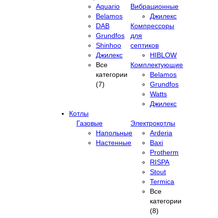
Aquario
Вибрационные
Belamos
Джилекс
DAB
Компрессоры
Grundfos
для
Shinhoo
септиков
Джилекс
HIBLOW
Все
Комплектующие
категории
Belamos
(7)
Grundfos
Watts
Джилекс
Котлы
Газовые
Электрокотлы
Напольные
Arderia
Настенные
Baxi
Protherm
RISPA
Stout
Termica
Все
категории
(8)