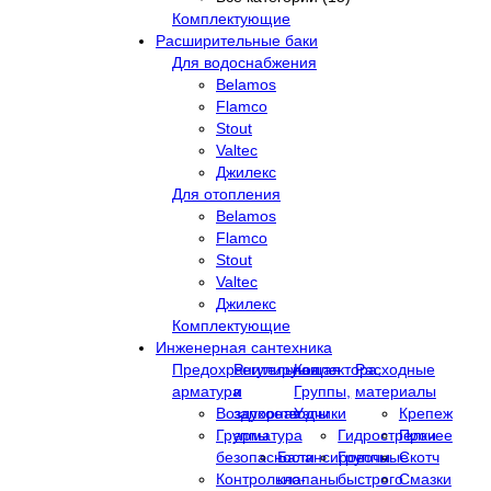
Комплектующие
Расширительные баки
Для водоснабжения
Belamos
Flamco
Stout
Valtec
Джилекс
Для отопления
Belamos
Flamco
Stout
Valtec
Джилекс
Комплектующие
Инженерная сантехника
Предохранительная
Регулирующая
Коллектора,
Расходные
арматура
и
Группы,
материалы
Воздухоотводчики
запорная
Узлы
Крепеж
Группы
арматура
Гидрострелки
Прочее
безопасности
Балансировочные
Группы
Скотч
Контрольно-
клапаны
быстрого
Смазки