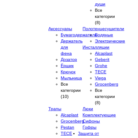
души
Все
категории
(8)
Аксессуары
Полотенцесушители
Бумагодержатель
Водяные
Держатель
Электрические
для
Инсталляции
фена
Alcaplast
Дозатор
Geberit
Ёршик
Grohe
Крючок
TECE
Мыльница
Viega
Все
Grocenberg
категории
Все
(10)
категории
(8)
Трапы
Люки
Alcaplast
Комплектующие
Grocenberg
Сифоны
Pestan
Гофры
TECE
Защита от