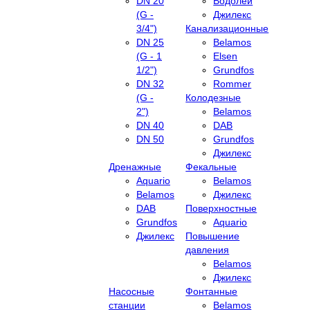
DN 20
Водолей
(G -
Джилекс
3/4")
Канализационные
DN 25
Belamos
(G - 1
Elsen
1/2")
Grundfos
DN 32
Rommer
(G -
Колодезные
2")
Belamos
DN 40
DAB
DN 50
Grundfos
Джилекс
Дренажные
Фекальные
Aquario
Belamos
Belamos
Джилекс
DAB
Поверхностные
Grundfos
Aquario
Джилекс
Повышение
давления
Belamos
Джилекс
Насосные
Фонтанные
станции
Belamos