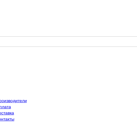
роизводители
плата
оставка
онтакты