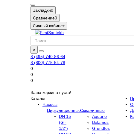
Закладки
0
Сравнение
0
Личный кабинет
×
8 (495) 740-86-64
8 (800) 775-54-78
0
0
0
Ваша корзина пуста!
Каталог
П
Насосы
О
Циркуляционные
Скважинные
Д
DN 15
Aquario
К
(G -
Belamos
1/2")
Grundfos