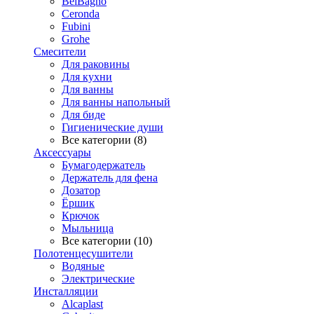
BelBagno
Ceronda
Fubini
Grohe
Смесители
Для раковины
Для кухни
Для ванны
Для ванны напольный
Для биде
Гигиенические души
Все категории (8)
Аксессуары
Бумагодержатель
Держатель для фена
Дозатор
Ёршик
Крючок
Мыльница
Все категории (10)
Полотенцесушители
Водяные
Электрические
Инсталляции
Alcaplast