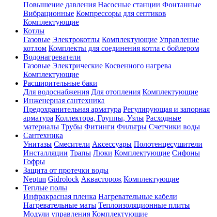
Повышение давления
Насосные станции
Фонтанные
Вибрационные
Компрессоры для септиков
Комплектующие
Котлы
Газовые
Электрокотлы
Комплектующие
Управление
котлом
Комплекты для соединения котла с бойлером
Водонагреватели
Газовые
Электрические
Косвенного нагрева
Комплектующие
Расширительные баки
Для водоснабжения
Для отопления
Комплектующие
Инженерная сантехника
Предохранительная арматура
Регулирующая и запорная
арматура
Коллектора, Группы, Узлы
Расходные
материалы
Трубы
Фитинги
Фильтры
Счетчики воды
Сантехника
Унитазы
Смесители
Аксессуары
Полотенцесушители
Инсталляции
Трапы
Люки
Комплектующие
Сифоны
Гофры
Защита от протечки воды
Neptun
Gidrolock
Аквасторож
Комплектующие
Теплые полы
Инфракрасная пленка
Нагревательные кабели
Нагревательные маты
Теплоизоляционные плиты
Модули управления
Комплектующие