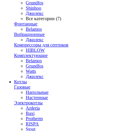
Grundfos
Shinhoo
Джилекс
Все категории (7)
Фонтанные
Belamos
Вибрационные
Джилекс
Компрессоры для септиков
HIBLOW
Комплектующие
Belamos
Grundfos
Watts
Джилекс
Котлы
Газовые
Напольные
Настенные
Электрокотлы
Arderia
Baxi
Protherm
RISPA
Stout