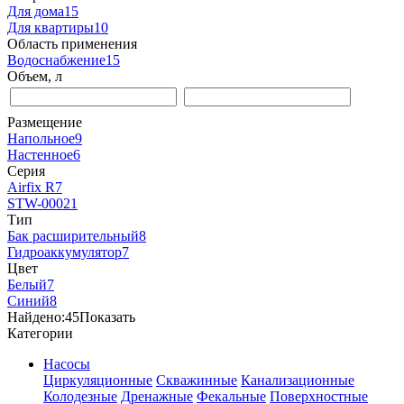
Для дома
15
Для квартиры
10
Область применения
Водоснабжение
15
Объем, л
Размещение
Напольное
9
Настенное
6
Серия
Airfix R
7
STW-0002
1
Тип
Бак расширительный
8
Гидроаккумулятор
7
Цвет
Белый
7
Синий
8
Найдено:
45
Показать
Категории
Насосы
Циркуляционные
Скважинные
Канализационные
Колодезные
Дренажные
Фекальные
Поверхностные