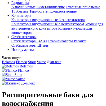
Радиаторы
Алюминиевые
Биметаллические
Стальные панельные
Трубчатые
Термостаты
Комплектующие
Конвекторы
Конвекторы внутрипольные без вентилятора
Конвекторы внутрипольные с вентилятором
Уголки для
внутрипольного конвектора
Комплектующие для
конвекторов
Стабилизаторы
Стабилизаторы BAXI
Стабилизаторы Ресанта
Стабилизаторы Штиль
Инструменты
Часто ищут:
Belamos
Flamco
Stout
Valtec
Джилекс
Belamos
Flamco
Stout
Valtec
Джилекс
Расширительные баки для
водоснабжения