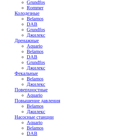
Grundfos
Rommer
Колодезные
Belamos
DAB
Grundfos
Джилекс
Дренажные
Aquario
Belamos
DAB
Grundfos
Джилекс
Фекальные
Belamos
Джилекс
Поверхностные
Aquario
Повышение давления
Belamos
Джилекс
Насосные станции
Aquario
Belamos
DAB