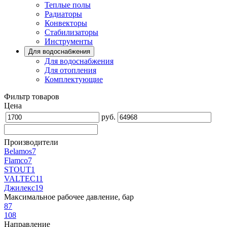
Теплые полы
Радиаторы
Конвекторы
Стабилизаторы
Инструменты
Для водоснабжения
Для водоснабжения
Для отопления
Комплектующие
Фильтр товаров
Цена
руб.
Производители
Belamos
7
Flamco
7
STOUT
1
VALTEC
11
Джилекс
19
Максимальное рабочее давление, бар
8
7
10
8
Направление