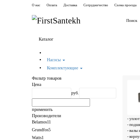
О нас
Оплата
Доставка
Сотрудничество
Схема проезда
Каталог
Насосы
Комплектующие
Фильтр товаров
Цена
руб.
применить
Производители
- уплот
Belamos
11
- подш
Grundfos
5
- валы
- корп
Watts
1