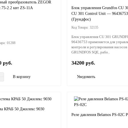
тный преобразователь ZEGOR
.75-2.2 квт ZS-11A
Блок управления Grundfos CU 30
CU 301 Control Unit — 96436753
(Грундфос)
32135
Блок управления CU 301 GRUNDF
96436753 применяется для управл
01288
контроля и регулирования насосов
GRUNDFOS SQE, рабо..
0 руб.
34200 руб.
В корзину
Уведомить
ма КРАБ 50 Джилекс 9030
Реле давления Belamos PS-02C 