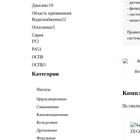
- датчи
Джилекс
19
- филь
Область применения
- сист
Водоснабжение
22
- запа
Отопление
3
Правил
Серия
систем
FF
2
PA5
1
ОСП
8
ОСПБ
3
Be
Категории
Насосы
Компл
Циркуляционные
По умолч
Скважинные
Канализационные
Колодезные
Дренажные
Фекальные