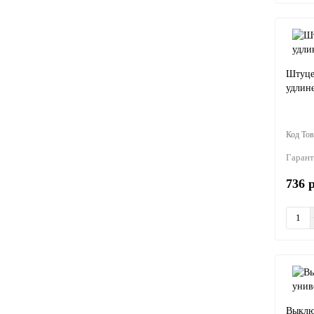
Штуце
удлин
Гарант
736 
Выклю