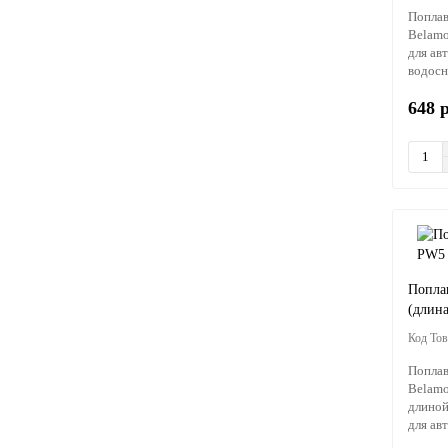
Поплав
Belamo
для ав
водосн
648 
Попла
(длин
Поплав
Belamo
длиной
для авт.