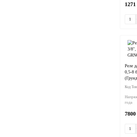
1271
Реле д
0,5-8
(Грун
Напряж
года
7800