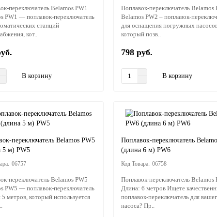
ок-переключатель Belamos PW1
Поплавок-переключатель Belamos
s PW1 — поплавок-переключатель
Belamos PW2 – поплавок-переключ
томатических станций
для оснащения погружных насосов
абжения, кот..
который позв..
руб.
798 руб.
В корзину
В корзину
вок-переключатель Belamos PW5
Поплавок-переключатель Belam
а 5 м) PW5
(длина 6 м) PW6
06757
06758
ок-переключатель Belamos PW5
Поплавок-переключатель Belamos
s PW5 — поплавок-переключатель
Длина: 6 метров Ищете качествен
 5 метров, который используется
поплавок-переключатель для ваше
.
насоса? Пр..