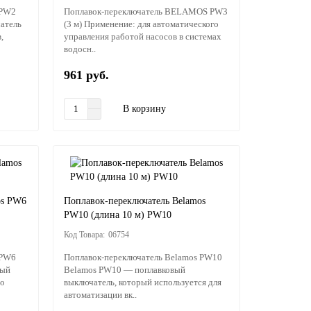
 PW2
Поплавок-переключатель BELAMOS PW3
атель
(3 м) Применение: для автоматического
,
управления работой насосов в системах
водосн..
961 руб.
В корзину
os PW6
Поплавок-переключатель Belamos
PW10 (длина 10 м) PW10
06754
 PW6
Поплавок-переключатель Belamos PW10
ный
Belamos PW10 — поплавковый
го
выключатель, который используется для
автоматизации вк..