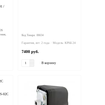
1 /
OS
ения,
06634
Гарантия, лет:
2 года
Модель:
КРАБ 24
7400 руб.
В корзину
PS-02C