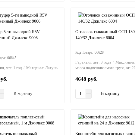
р 5-ти выводной R5V
Оголовок скважинный ОСП 130
енный Джилекс 9006
140/32 Джилекс 6004
06628
06645
Гарантия, лет:
3 года
Максималь
ия, лет:
1 год
Материал:
Латунь
масса подвешиваемого груза, кг:
2
руб.
4648 руб.
В корзину
В корзину
чатель поплавковый
Кронштейн для насосных станц