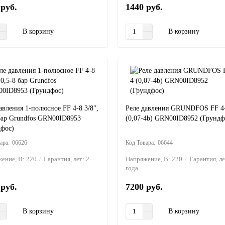
 руб.
1440 руб.
В корзину
В корзину
авления 1-полюсное FF 4-8 3/8",
Реле давления GRUNDFOS FF 4
 бар Grundfos GRN00ID8953
(0,07-4b) GRN00ID8952 (Грундф
дфос)
06626
06644
ение, В:
220
Гарантия, лет:
2
Напряжение, В:
220
Гарантия, л
года
 руб.
7200 руб.
В корзину
В корзину