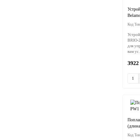
Устро
Belam
Устрой
BRIO-2
для уп
вам ус.
3922
Попла
(длин