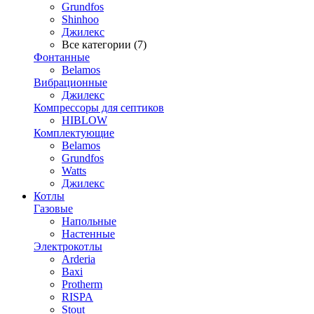
Grundfos
Shinhoo
Джилекс
Все категории (7)
Фонтанные
Belamos
Вибрационные
Джилекс
Компрессоры для септиков
HIBLOW
Комплектующие
Belamos
Grundfos
Watts
Джилекс
Котлы
Газовые
Напольные
Настенные
Электрокотлы
Arderia
Baxi
Protherm
RISPA
Stout