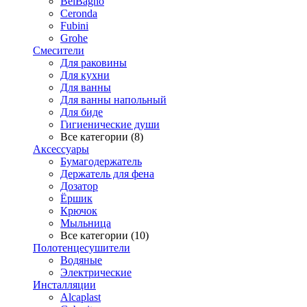
BelBagno
Ceronda
Fubini
Grohe
Смесители
Для раковины
Для кухни
Для ванны
Для ванны напольный
Для биде
Гигиенические души
Все категории (8)
Аксессуары
Бумагодержатель
Держатель для фена
Дозатор
Ёршик
Крючок
Мыльница
Все категории (10)
Полотенцесушители
Водяные
Электрические
Инсталляции
Alcaplast