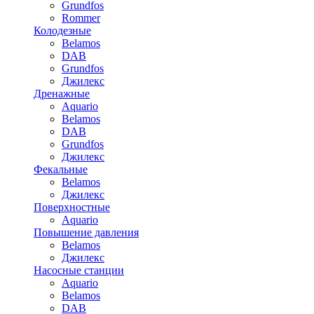
Grundfos
Rommer
Колодезные
Belamos
DAB
Grundfos
Джилекс
Дренажные
Aquario
Belamos
DAB
Grundfos
Джилекс
Фекальные
Belamos
Джилекс
Поверхностные
Aquario
Повышение давления
Belamos
Джилекс
Насосные станции
Aquario
Belamos
DAB