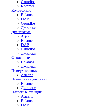
Grundfos
Rommer
Колодезные
Belamos
DAB
Grundfos
Джилекс
Дренажные
Aquario
Belamos
DAB
Grundfos
Джилекс
Фекальные
Belamos
Джилекс
Поверхностные
Aquario
Повышение давления
Belamos
Джилекс
Насосные станции
Aquario
Belamos
DAB