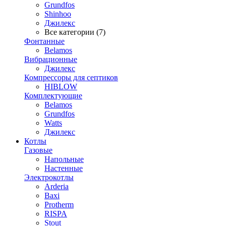
Grundfos
Shinhoo
Джилекс
Все категории (7)
Фонтанные
Belamos
Вибрационные
Джилекс
Компрессоры для септиков
HIBLOW
Комплектующие
Belamos
Grundfos
Watts
Джилекс
Котлы
Газовые
Напольные
Настенные
Электрокотлы
Arderia
Baxi
Protherm
RISPA
Stout