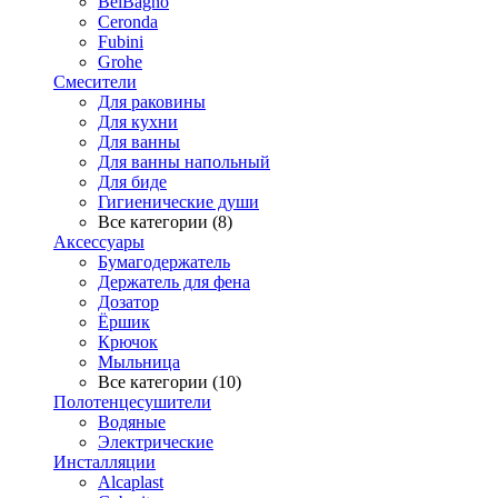
BelBagno
Ceronda
Fubini
Grohe
Смесители
Для раковины
Для кухни
Для ванны
Для ванны напольный
Для биде
Гигиенические души
Все категории (8)
Аксессуары
Бумагодержатель
Держатель для фена
Дозатор
Ёршик
Крючок
Мыльница
Все категории (10)
Полотенцесушители
Водяные
Электрические
Инсталляции
Alcaplast