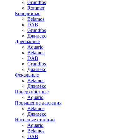
Grundfos
Rommer
Колодезные
Belamos
DAB
Grundfos
Джилекс
Дренажные
Aquario
Belamos
DAB
Grundfos
Джилекс
Фекальные
Belamos
Джилекс
Поверхностные
Aquario
Повышение давления
Belamos
Джилекс
Насосные станции
Aquario
Belamos
DAB