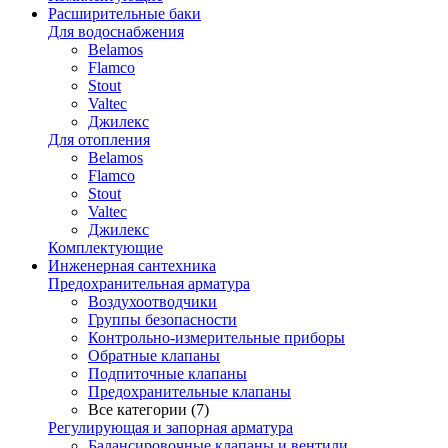
Расширительные баки
Для водоснабжения
Belamos
Flamco
Stout
Valtec
Джилекс
Для отопления
Belamos
Flamco
Stout
Valtec
Джилекс
Комплектующие
Инженерная сантехника
Предохранительная арматура
Воздухоотводчики
Группы безопасности
Контрольно-измерительные приборы
Обратные клапаны
Подпиточные клапаны
Предохранительные клапаны
Все категории (7)
Регулирующая и запорная арматура
Балансировочные клапаны и вентили