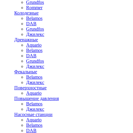
Grundfos
Rommer
Колодезные
Belamos
DAB
Grundfos
Джилекс
Дренажные
Aquario
Belamos
DAB
Grundfos
Джилекс
Фекальные
Belamos
Джилекс
Поверхностные
Aquario
Повышение давления
Belamos
Джилекс
Насосные станции
Aquario
Belamos
DAB