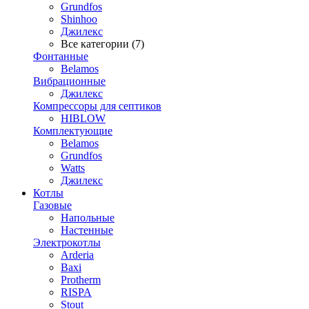
Grundfos
Shinhoo
Джилекс
Все категории (7)
Фонтанные
Belamos
Вибрационные
Джилекс
Компрессоры для септиков
HIBLOW
Комплектующие
Belamos
Grundfos
Watts
Джилекс
Котлы
Газовые
Напольные
Настенные
Электрокотлы
Arderia
Baxi
Protherm
RISPA
Stout