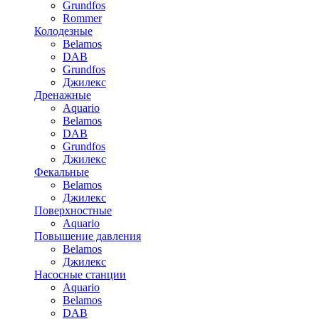
Grundfos
Rommer
Колодезные
Belamos
DAB
Grundfos
Джилекс
Дренажные
Aquario
Belamos
DAB
Grundfos
Джилекс
Фекальные
Belamos
Джилекс
Поверхностные
Aquario
Повышение давления
Belamos
Джилекс
Насосные станции
Aquario
Belamos
DAB