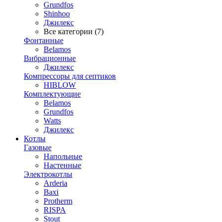
Grundfos
Shinhoo
Джилекс
Все категории (7)
Фонтанные
Belamos
Вибрационные
Джилекс
Компрессоры для септиков
HIBLOW
Комплектующие
Belamos
Grundfos
Watts
Джилекс
Котлы
Газовые
Напольные
Настенные
Электрокотлы
Arderia
Baxi
Protherm
RISPA
Stout