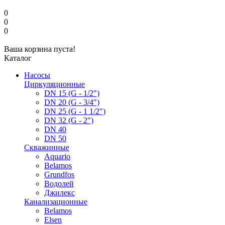
0
0
0
Ваша корзина пуста!
Каталог
Насосы
Циркуляционные
DN 15 (G - 1/2")
DN 20 (G - 3/4")
DN 25 (G - 1 1/2")
DN 32 (G - 2")
DN 40
DN 50
Скважинные
Aquario
Belamos
Grundfos
Водолей
Джилекс
Канализационные
Belamos
Elsen