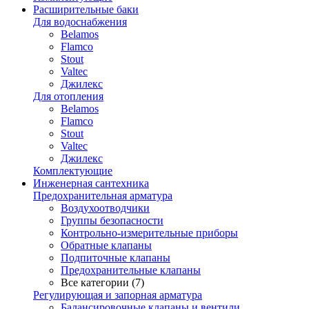
Расширительные баки
Для водоснабжения
Belamos
Flamco
Stout
Valtec
Джилекс
Для отопления
Belamos
Flamco
Stout
Valtec
Джилекс
Комплектующие
Инженерная сантехника
Предохранительная арматура
Воздухоотводчики
Группы безопасности
Контрольно-измерительные приборы
Обратные клапаны
Подпиточные клапаны
Предохранительные клапаны
Все категории (7)
Регулирующая и запорная арматура
Балансировочные клапаны и вентили