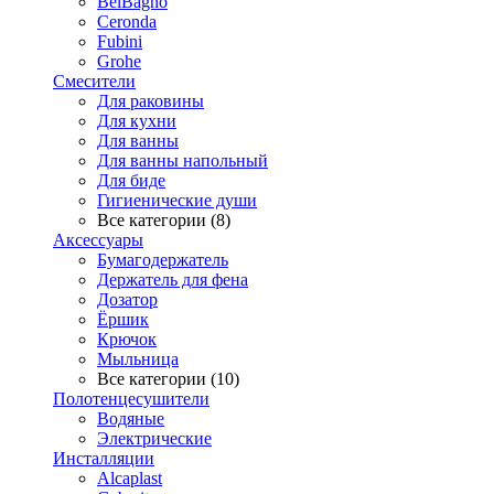
BelBagno
Ceronda
Fubini
Grohe
Смесители
Для раковины
Для кухни
Для ванны
Для ванны напольный
Для биде
Гигиенические души
Все категории (8)
Аксессуары
Бумагодержатель
Держатель для фена
Дозатор
Ёршик
Крючок
Мыльница
Все категории (10)
Полотенцесушители
Водяные
Электрические
Инсталляции
Alcaplast