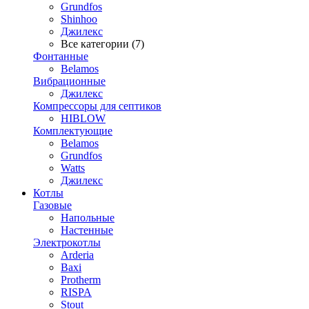
Grundfos
Shinhoo
Джилекс
Все категории (7)
Фонтанные
Belamos
Вибрационные
Джилекс
Компрессоры для септиков
HIBLOW
Комплектующие
Belamos
Grundfos
Watts
Джилекс
Котлы
Газовые
Напольные
Настенные
Электрокотлы
Arderia
Baxi
Protherm
RISPA
Stout