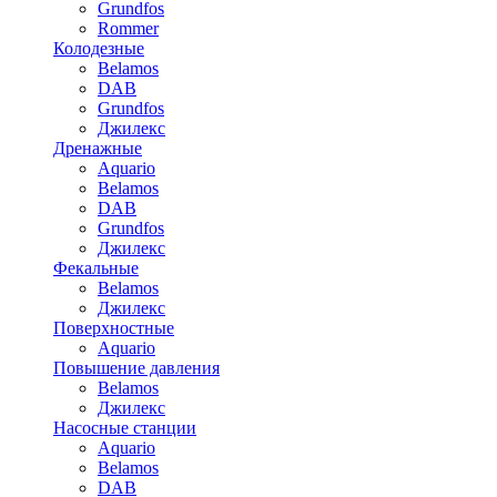
Grundfos
Rommer
Колодезные
Belamos
DAB
Grundfos
Джилекс
Дренажные
Aquario
Belamos
DAB
Grundfos
Джилекс
Фекальные
Belamos
Джилекс
Поверхностные
Aquario
Повышение давления
Belamos
Джилекс
Насосные станции
Aquario
Belamos
DAB