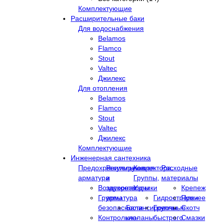
Комплектующие
Расширительные баки
Для водоснабжения
Belamos
Flamco
Stout
Valtec
Джилекс
Для отопления
Belamos
Flamco
Stout
Valtec
Джилекс
Комплектующие
Инженерная сантехника
Предохранительная
Регулирующая
Коллектора,
Расходные
арматура
и
Группы,
материалы
Воздухоотводчики
запорная
Узлы
Крепеж
Группы
арматура
Гидрострелки
Прочее
безопасности
Балансировочные
Группы
Скотч
Контрольно-
клапаны
быстрого
Смазки