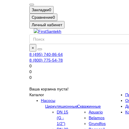
Закладки
0
Сравнение
0
Личный кабинет
×
8 (495) 740-86-64
8 (800) 775-54-78
0
0
0
Ваша корзина пуста!
Каталог
П
Насосы
О
Циркуляционные
Скважинные
Д
DN 15
Aquario
К
(G -
Belamos
1/2")
Grundfos