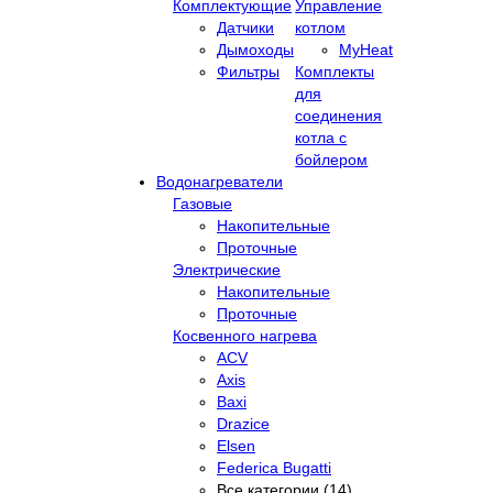
Комплектующие
Управление
Датчики
котлом
Дымоходы
MyHeat
Фильтры
Комплекты
для
соединения
котла с
бойлером
Водонагреватели
Газовые
Накопительные
Проточные
Электрические
Накопительные
Проточные
Косвенного нагрева
ACV
Axis
Baxi
Drazice
Elsen
Federica Bugatti
Все категории (14)