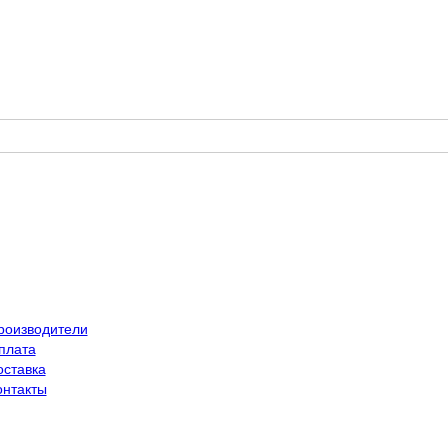
роизводители
плата
оставка
онтакты