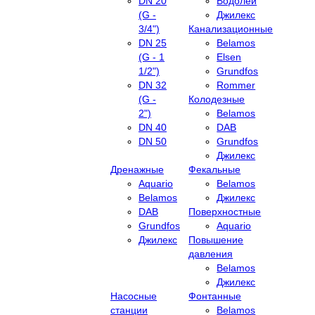
DN 20
Водолей
(G -
Джилекс
3/4")
Канализационные
DN 25
Belamos
(G - 1
Elsen
1/2")
Grundfos
DN 32
Rommer
(G -
Колодезные
2")
Belamos
DN 40
DAB
DN 50
Grundfos
Джилекс
Дренажные
Фекальные
Aquario
Belamos
Belamos
Джилекс
DAB
Поверхностные
Grundfos
Aquario
Джилекс
Повышение
давления
Belamos
Джилекс
Насосные
Фонтанные
станции
Belamos