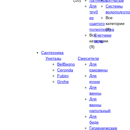
(10)
Латунные
Сетчатые
Для
Системы
труб
водоподгото
из
Все
сшитого
категории
полиэтилена
(8)
Все
Счетчики
категории
воды
(9)
Сантехника
Унитазы
Смесители
BelBagno
Для
Ceronda
раковины
Fubini
Для
Grohe
кухни
Для
ванны
Для
ванны
напольный
Для
биде
Гигиенические