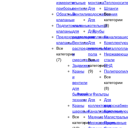
измерительные
и
монтажа
Теплоносит
приборы
вентили
Для
Шланги
Обратные
Вентили
водоснабжения
Все
клапаны
и
Для
категории
Подпиточные
клапаны
котельной
(8)
клапаны
для
Для
Трубы
Предохранительные
радиаторов
отопления
Канализаци
клапаны
Вентили
Для
Комплектую
Все
распределительные
теплого
Металлопла
категории
и
пола
Нержавеющ
(7)
смесительные
Все
стали
Задвижки
категории
ПНД
Краны
(9)
Полипропил
и
Все
вентили
категории
для
(8)
бытовой
Фитинги
Фильтры
техники
Для
Для
Краны
коллекторов
водоснабже
шаровые
Канализационные
Комплектую
Все
Медные
Магистраль
категории
Нержавеющие
Промывные