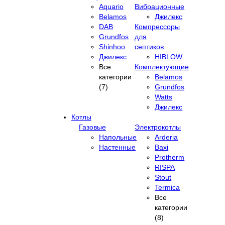
Aquario
Вибрационные
Belamos
Джилекс
DAB
Компрессоры
Grundfos
для
Shinhoo
септиков
Джилекс
HIBLOW
Все
Комплектующие
категории
Belamos
(7)
Grundfos
Watts
Джилекс
Котлы
Газовые
Электрокотлы
Напольные
Arderia
Настенные
Baxi
Protherm
RISPA
Stout
Termica
Все
категории
(8)