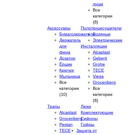
души
Все
категории
(8)
Аксессуары
Полотенцесушители
Бумагодержатель
Водяные
Держатель
Электрические
для
Инсталляции
фена
Alcaplast
Дозатор
Geberit
Ёршик
Grohe
Крючок
TECE
Мыльница
Viega
Все
Grocenberg
категории
Все
(10)
категории
(8)
Трапы
Люки
Alcaplast
Комплектующие
Grocenberg
Сифоны
Pestan
Гофры
TECE
Защита от