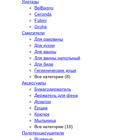
Унитазы
BelBagno
Ceronda
Fubini
Grohe
Смесители
Для раковины
Для кухни
Для ванны
Для ванны напольный
Для биде
Гигиенические души
Все категории (8)
Аксессуары
Бумагодержатель
Держатель для фена
Дозатор
Ёршик
Крючок
Мыльница
Все категории (10)
Полотенцесушители
Водяные