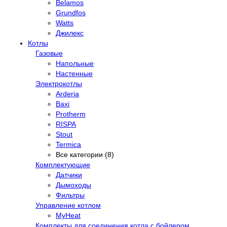
Belamos
Grundfos
Watts
Джилекс
Котлы
Газовые
Напольные
Настенные
Электрокотлы
Arderia
Baxi
Protherm
RISPA
Stout
Termica
Все категории (8)
Комплектующие
Датчики
Дымоходы
Фильтры
Управление котлом
MyHeat
Комплекты для соединения котла с бойлером