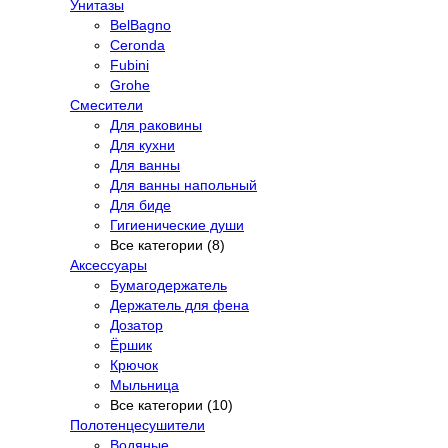
Унитазы
BelBagno
Ceronda
Fubini
Grohe
Смесители
Для раковины
Для кухни
Для ванны
Для ванны напольный
Для биде
Гигиенические души
Все категории (8)
Аксессуары
Бумагодержатель
Держатель для фена
Дозатор
Ёршик
Крючок
Мыльница
Все категории (10)
Полотенцесушители
Водяные