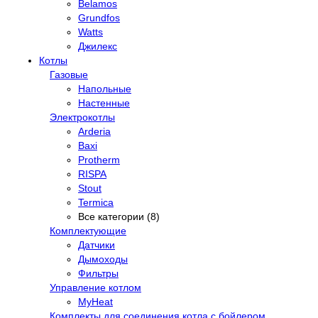
Belamos
Grundfos
Watts
Джилекс
Котлы
Газовые
Напольные
Настенные
Электрокотлы
Arderia
Baxi
Protherm
RISPA
Stout
Termica
Все категории (8)
Комплектующие
Датчики
Дымоходы
Фильтры
Управление котлом
MyHeat
Комплекты для соединения котла с бойлером