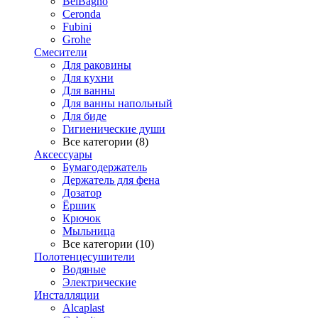
BelBagno
Ceronda
Fubini
Grohe
Смесители
Для раковины
Для кухни
Для ванны
Для ванны напольный
Для биде
Гигиенические души
Все категории (8)
Аксессуары
Бумагодержатель
Держатель для фена
Дозатор
Ёршик
Крючок
Мыльница
Все категории (10)
Полотенцесушители
Водяные
Электрические
Инсталляции
Alcaplast