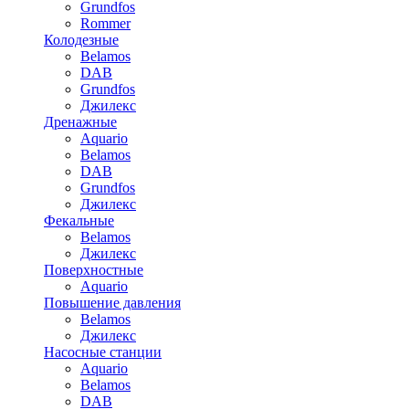
Grundfos
Rommer
Колодезные
Belamos
DAB
Grundfos
Джилекс
Дренажные
Aquario
Belamos
DAB
Grundfos
Джилекс
Фекальные
Belamos
Джилекс
Поверхностные
Aquario
Повышение давления
Belamos
Джилекс
Насосные станции
Aquario
Belamos
DAB