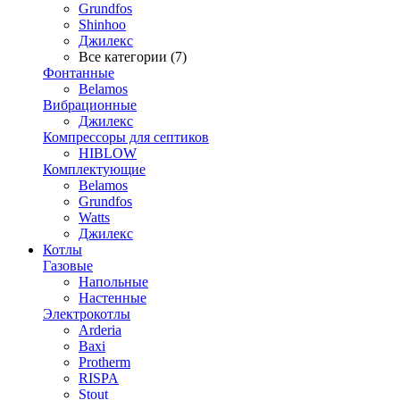
Grundfos
Shinhoo
Джилекс
Все категории (7)
Фонтанные
Belamos
Вибрационные
Джилекс
Компрессоры для септиков
HIBLOW
Комплектующие
Belamos
Grundfos
Watts
Джилекс
Котлы
Газовые
Напольные
Настенные
Электрокотлы
Arderia
Baxi
Protherm
RISPA
Stout