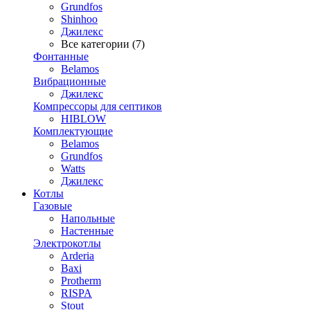
Grundfos
Shinhoo
Джилекс
Все категории (7)
Фонтанные
Belamos
Вибрационные
Джилекс
Компрессоры для септиков
HIBLOW
Комплектующие
Belamos
Grundfos
Watts
Джилекс
Котлы
Газовые
Напольные
Настенные
Электрокотлы
Arderia
Baxi
Protherm
RISPA
Stout