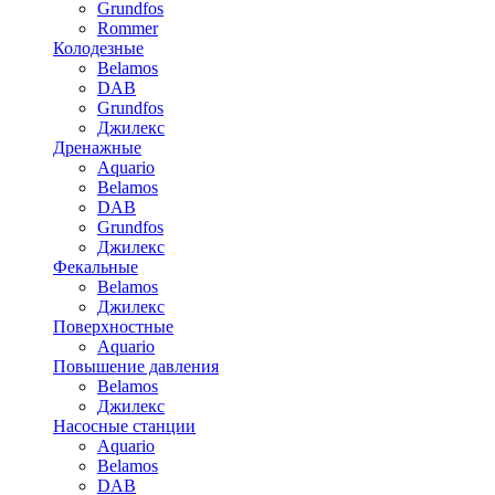
Grundfos
Rommer
Колодезные
Belamos
DAB
Grundfos
Джилекс
Дренажные
Aquario
Belamos
DAB
Grundfos
Джилекс
Фекальные
Belamos
Джилекс
Поверхностные
Aquario
Повышение давления
Belamos
Джилекс
Насосные станции
Aquario
Belamos
DAB