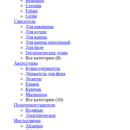
BelBagno
Ceronda
Fubini
Grohe
Смесители
Для раковины
Для кухни
Для ванны
Для ванны напольный
Для биде
Гигиенические души
Все категории (8)
Аксессуары
Бумагодержатель
Держатель для фена
Дозатор
Ёршик
Крючок
Мыльница
Все категории (10)
Полотенцесушители
Водяные
Электрические
Инсталляции
Alcaplast