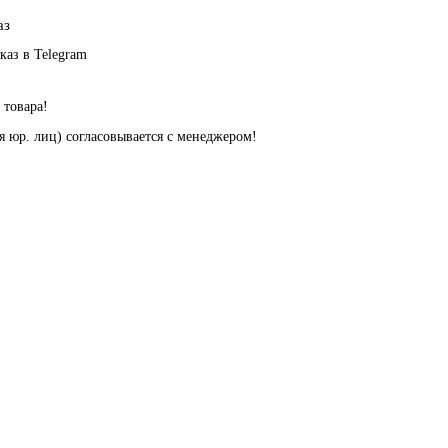
аз
 товара!
я юр. лиц) согласовывается с менеджером!