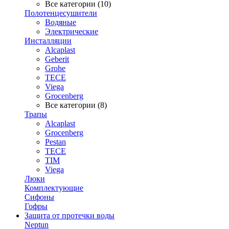
Все категории (10)
Полотенцесушители
Водяные
Электрические
Инсталляции
Alcaplast
Geberit
Grohe
TECE
Viega
Grocenberg
Все категории (8)
Трапы
Alcaplast
Grocenberg
Pestan
TECE
TIM
Viega
Люки
Комплектующие
Сифоны
Гофры
Защита от протечки воды
Neptun