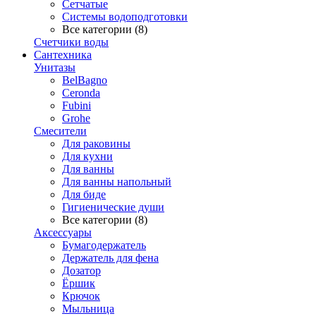
Сетчатые
Системы водоподготовки
Все категории (8)
Счетчики воды
Сантехника
Унитазы
BelBagno
Ceronda
Fubini
Grohe
Смесители
Для раковины
Для кухни
Для ванны
Для ванны напольный
Для биде
Гигиенические души
Все категории (8)
Аксессуары
Бумагодержатель
Держатель для фена
Дозатор
Ёршик
Крючок
Мыльница