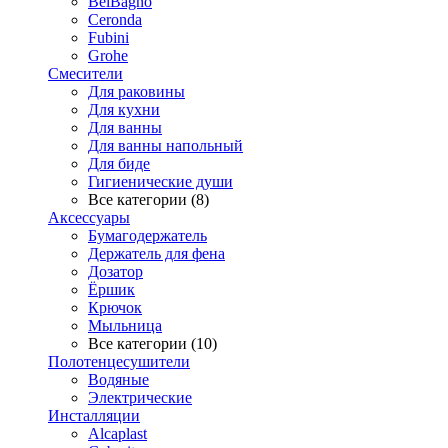
BelBagno
Ceronda
Fubini
Grohe
Смесители
Для раковины
Для кухни
Для ванны
Для ванны напольный
Для биде
Гигиенические души
Все категории (8)
Аксессуары
Бумагодержатель
Держатель для фена
Дозатор
Ёршик
Крючок
Мыльница
Все категории (10)
Полотенцесушители
Водяные
Электрические
Инсталляции
Alcaplast