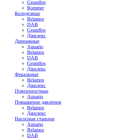
Grundfos
Rommer
Колодезные
Belamos
DAB
Grundfos
Джилекс
Дренажные
Aquario
Belamos
DAB
Grundfos
Джилекс
Фекальные
Belamos
Джилекс
Поверхностные
Aquario
Повышение давления
Belamos
Джилекс
Насосные станции
Aquario
Belamos
DAB