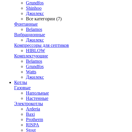
Grundfos
Shinhoo
Джилекс
Все категории (7)
Фонтанные
Belamos
Вибрационные
Джилекс
Компрессоры для септиков
HIBLOW
Комплектующие
Belamos
Grundfos
Watts
Джилекс
Котлы
Газовые
Напольные
Настенные
Электрокотлы
Arderia
Baxi
Protherm
RISPA
Stout